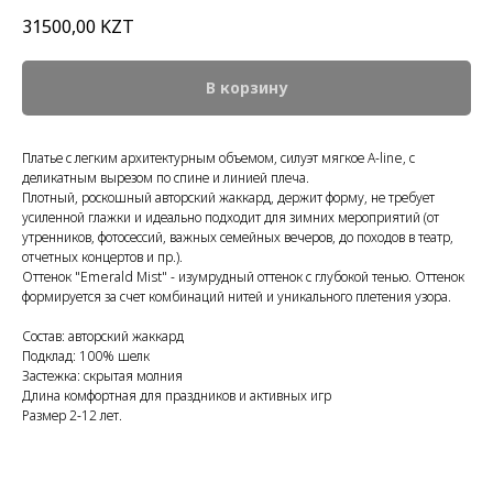
31500,00
KZT
В корзину
Платье с легким архитектурным объемом, силуэт мягкое А-line, с
деликатным вырезом по спине и линией плеча.
Плотный, роскошный авторский жаккард, держит форму, не требует
усиленной глажки и идеально подходит для зимних мероприятий (от
утренников, фотосессий, важных семейных вечеров, до походов в театр,
отчетных концертов и пр.).
Оттенок "Emerald Mist" - изумрудный оттенок с глубокой тенью. Оттенок
формируется за счет комбинаций нитей и уникального плетения узора.
Состав: авторский жаккард
Подклад: 100% шелк
Застежка: скрытая молния
Длина комфортная для праздников и активных игр
Размер 2-12 лет.